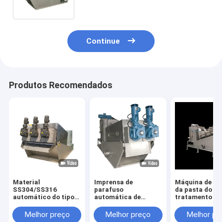
da água de esgoto
Continue
Produtos Recomendados
Material
Imprensa de
Máquina de s
SS304/SS316
parafuso
da pasta do
automático do tipo
automática de
tratamento de
do parafuso de
secagem das águas
residuais do
equipamento do
residuais da
equipamento 
Melhor preço
Melhor preço
Melhor pr
tratamento de
máquina da lama do
engrossament