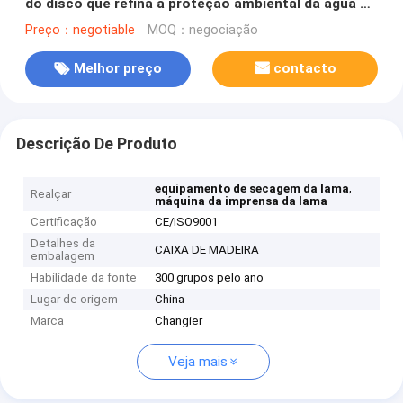
do disco que refina a proteção ambiental da água de
esgoto
Preço：negotiable
MOQ：negociação
Melhor preço
contacto
Descrição De Produto
,
equipamento de secagem da lama
Realçar
máquina da imprensa da lama
Certificação
CE/ISO9001
Detalhes da
CAIXA DE MADEIRA
embalagem
Habilidade da fonte
300 grupos pelo ano
Lugar de origem
China
Marca
Changier
Veja mais