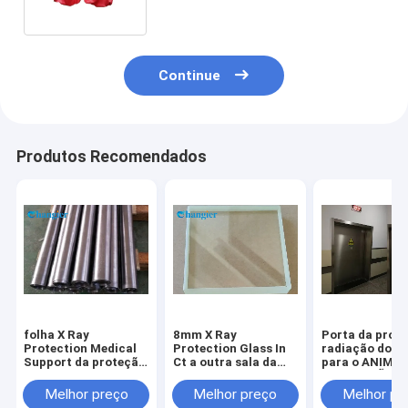
radiação
Continue
Produtos Recomendados
folha X Ray
8mm X Ray
Porta da prot
Protection Medical
Protection Glass In
radiação do ho
Support da proteção
Ct a outra sala da
para o ANIMAL
de radiação da
proteção de
ESTIMAÇÃO CT
ligação de 2mm
Windows das portas
Ray Lead Shiel
Melhor preço
Melhor preço
Melhor pr
protetor