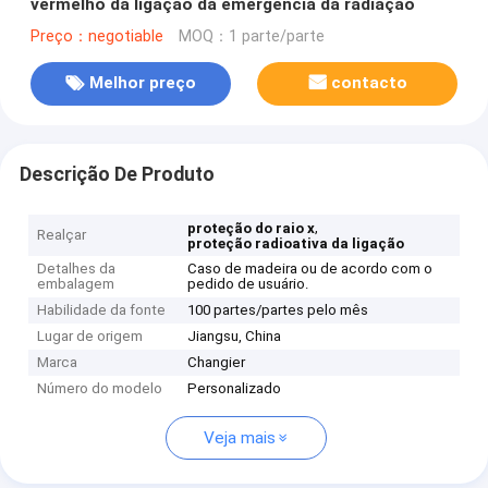
vermelho da ligação da emergência da radiação
Preço：negotiable
MOQ：1 parte/parte
Melhor preço
contacto
Descrição De Produto
,
proteção do raio x
Realçar
proteção radioativa da ligação
Detalhes da
Caso de madeira ou de acordo com o
embalagem
pedido de usuário.
Habilidade da fonte
100 partes/partes pelo mês
Lugar de origem
Jiangsu, China
Marca
Changier
Número do modelo
Personalizado
Veja mais