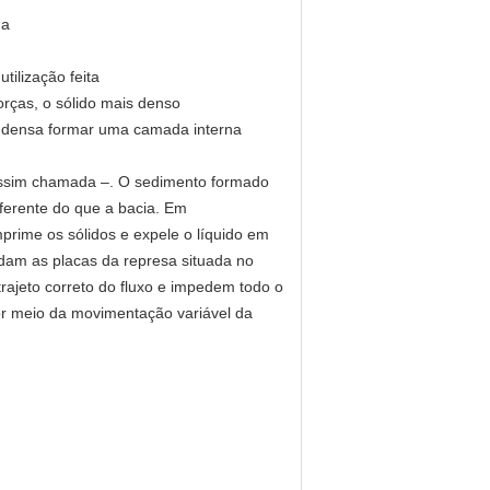
ma
tilização feita
rças, o sólido mais denso
os densa formar uma camada interna
 assim chamada –. O sedimento formado
iferente do que a bacia. Em
mprime os sólidos e expele o líquido em
rdam as placas da represa situada no
rajeto correto do fluxo e impedem todo o
or meio da movimentação variável da