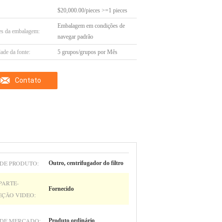
$20,000.00/pieces >=1 pieces
Embalagem em condições de
es da embalagem:
navegar padrão
ade da fonte:
5 grupos/grupos por Mês
Contato
 DE PRODUTO:
Outro, centrifugador do filtro
PARTE-
Fornecido
EÇÃO VIDEO:
 DE MERCADO:
Produto ordinário