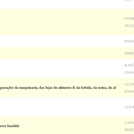
COM
NÚCL
PODE
DIME
RAZÕ
CHAV
LUGA
eparações da maquinaria, das lojas do alimento & da bebida, da usina, do al
EXPO
CONT
CAPA
ferro fundido
INOX