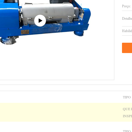
Preço:
Detalh
Habilid
TIPO
QUE 
INSP
TIPO