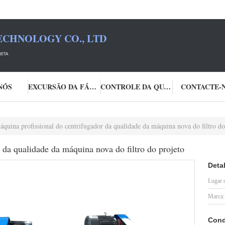
ECHNOLOGY CO., LTD
NETA
NÓS
EXCURSÃO DA FÁBRICA
CONTROLE DA QUALIDADE
CONTACTE-
áquina profissional do centrifugador da qualidade da máquina nova do filtro do
 da qualidade da máquina nova do filtro do projeto
Deta
Lugar 
Marca:
Cond