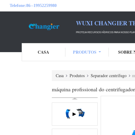
Telefone:
86--19952259980
WUXI CHANGIER T
PROTEJA RECURSOS HÍDRICOS PARA NOSSO PLA
CASA
PRODUTOS
SOBRE 
Casa
Produtos
Separador centrífugo
m
máquina profissional do centrifugador