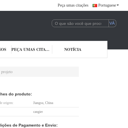
Peça umas citações
Portuguese
NOS
PEÇA UMAS CITAÇÕES
NOTÍCIA
 projeto
lhes do produto:
de origem:
Jiangsu, China
cangier
ições de Pagamento e Envio: