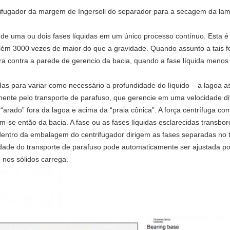
entrifugador da margem de Ingersoll do separador para a secagem da la
 de uma ou dois fases líquidas em um único processo contínuo. Esta é u
ém 3000 vezes de maior do que a gravidade. Quando assunto a tais fo
ora contra a parede de gerencio da bacia, quando a fase líquida men
adas para variar como necessário a profundidade do líquido – a lagoa
amente pelo transporte de parafuso, que gerencie em uma velocidade d
arado” fora da lagoa e acima da “praia cônica”. A força centrífuga co
-se então da bacia. A fase ou as fases líquidas esclarecidas transbo
dentro da embalagem do centrifugador dirigem as fases separadas no t
cidade do transporte de parafuso pode automaticamente ser ajustada p
 nos sólidos carrega.