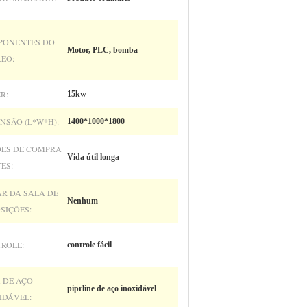
PONENTES DO
Motor, PLC, bomba
EO:
R:
15kw
NSÃO (L*W*H):
1400*1000*1800
ES DE COMPRA
Vida útil longa
ES:
R DA SALA DE
Nenhum
SIÇÕES:
ROLE:
controle fácil
 DE AÇO
piprline de aço inoxidável
IDÁVEL: